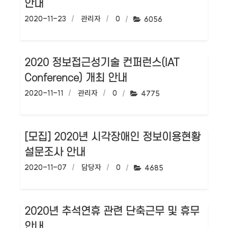
안내
작성일:
2020-11-23
작성자:
관리자
댓글수:
0
조회수:
6056
2020 정보접근성기술 컨퍼런스(IAT
Conference) 개최 안내
작성일:
2020-11-11
작성자:
관리자
댓글수:
0
조회수:
4775
[모집] 2020년 시각장애인 정보이용현황
설문조사 안내
작성일:
2020-11-07
작성자:
담당자
댓글수:
0
조회수:
4685
2020년 추석연휴 관련 단축근무 및 휴무
안내