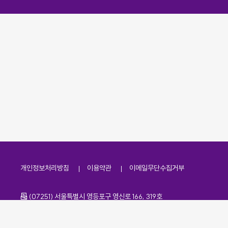
개인정보처리방침
이용약관
이메일무단수집거부
주소
(07251) 서울특별시 영등포구 영신로 166, 319호
전화번호
팩스번호
02-2138-7530
·
02-2138-7533
이메일
kdaa@kdaa.or.kr