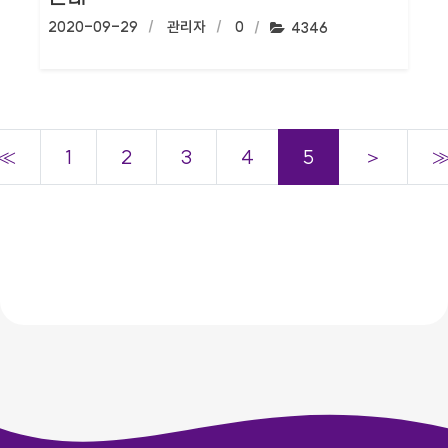
작성일:
2020-09-29
작성자:
관리자
댓글수:
0
조회수:
4346
≪
1
2
3
4
5
＞