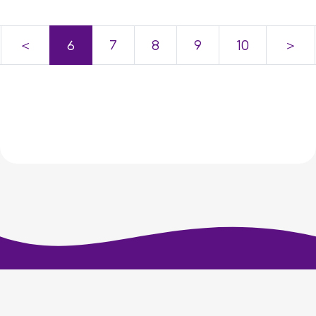
＜
6
7
8
9
10
＞