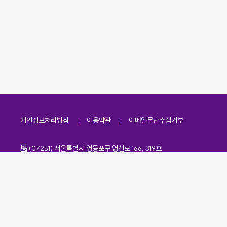
개인정보처리방침
이용약관
이메일무단수집거부
주소
(07251) 서울특별시 영등포구 영신로 166, 319호
전화번호
팩스번호
02-2138-7530
·
02-2138-7533
이메일
kdaa@kdaa.or.kr
Copyrights © KBUWEL All Rights Reserved.