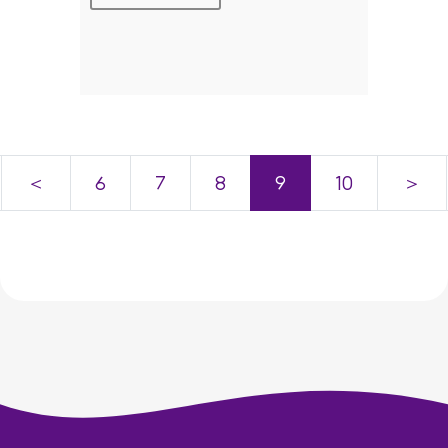
＜
6
7
8
9
10
＞