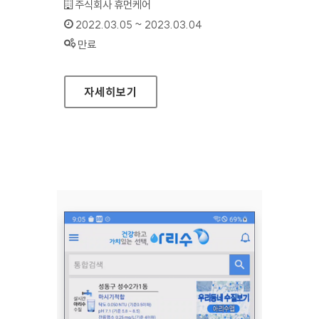
기관명 :
주식회사 휴먼케어
인증기간 :
2022.03.05 ~ 2023.03.04
상태 :
만료
길잡이(장애인용 실내 길잡이 내비게이션 앱)(VER
자세히보기