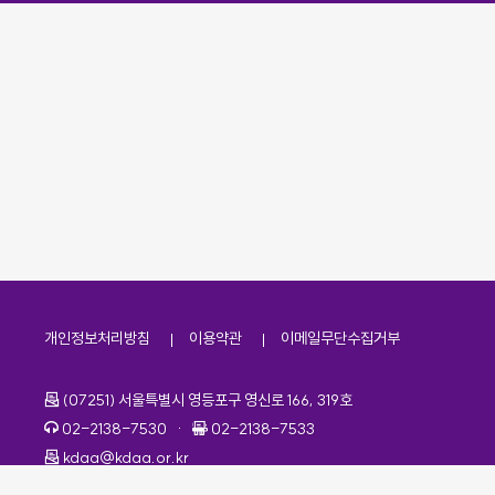
개인정보처리방침
이용약관
이메일무단수집거부
주소
(07251) 서울특별시 영등포구 영신로 166, 319호
전화번호
팩스번호
02-2138-7530
·
02-2138-7533
이메일
kdaa@kdaa.or.kr