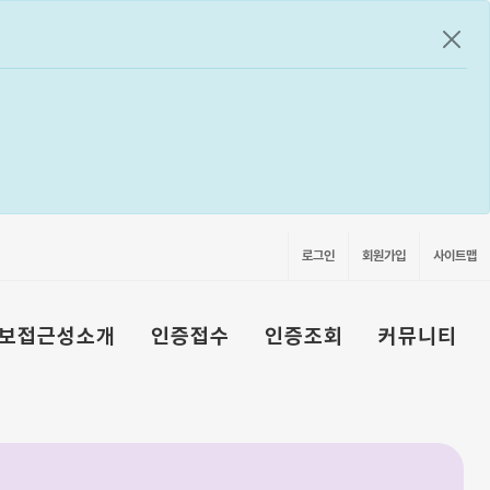
공지
로그인
회원가입
사이트맵
보접근성소개
인증접수
인증조회
커뮤니티