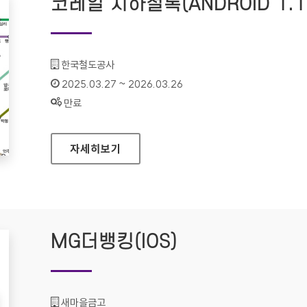
코레일 지하철톡(ANDROID 1.1.
기관명 :
한국철도공사
인증기간 :
2025.03.27 ~ 2026.03.26
상태 :
만료
코레일 지하철톡(ANDROID 1.1.22)
자세히보기
MG더뱅킹(IOS)
기관명 :
새마을금고