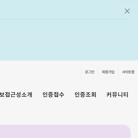
공지
로그인
회원가입
사이트맵
보접근성소개
인증접수
인증조회
커뮤니티