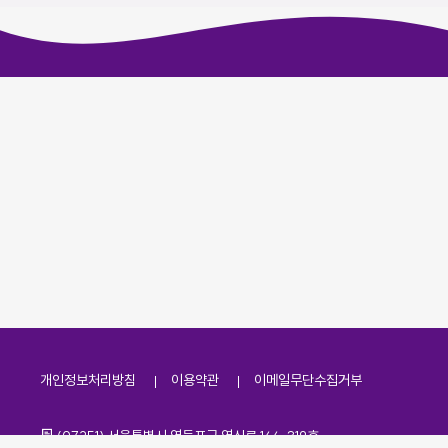
개인정보처리방침
이용약관
이메일무단수집거부
주소
(07251) 서울특별시 영등포구 영신로 166, 319호