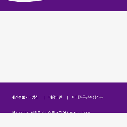
개인정보처리방침
이용약관
이메일무단수집거부
주소
(07251) 서울특별시 영등포구 영신로 166, 319호
전화번호
팩스번호
02-2138-7530
·
02-2138-7533