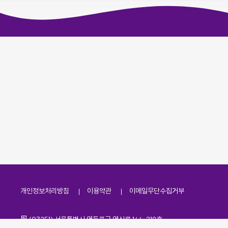
개인정보처리방침
이용약관
이메일무단수집거부
주소
(07251) 서울특별시 영등포구 영신로 166, 319호