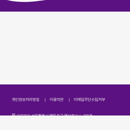
개인정보처리방침
이용약관
이메일무단수집거부
주소
(07251) 서울특별시 영등포구 영신로 166, 319호
전화번호
팩스번호
02-2138-7530
·
02-2138-7533