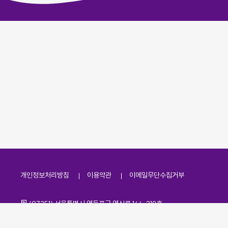
개인정보처리방침
이용약관
이메일무단수집거부
주소
(07251) 서울특별시 영등포구 영신로 166, 319호
전화번호
팩스번호
02-2138-7530
·
02-2138-7533