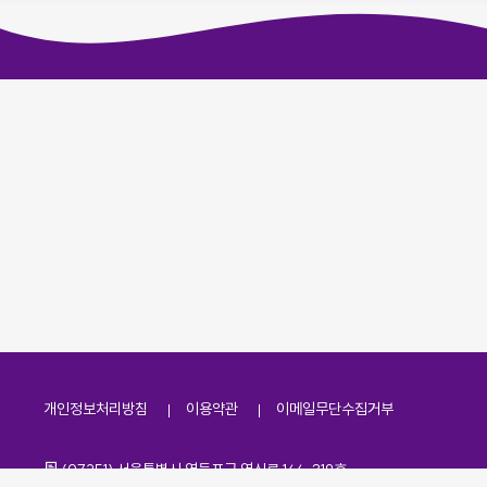
개인정보처리방침
이용약관
이메일무단수집거부
주소
(07251) 서울특별시 영등포구 영신로 166, 319호