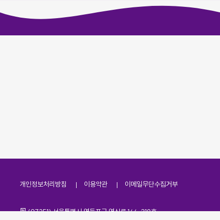
개인정보처리방침
이용약관
이메일무단수집거부
주소
(07251) 서울특별시 영등포구 영신로 166, 319호