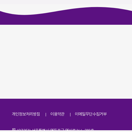
개인정보처리방침
이용약관
이메일무단수집거부
주소
(07251) 서울특별시 영등포구 영신로 166, 319호