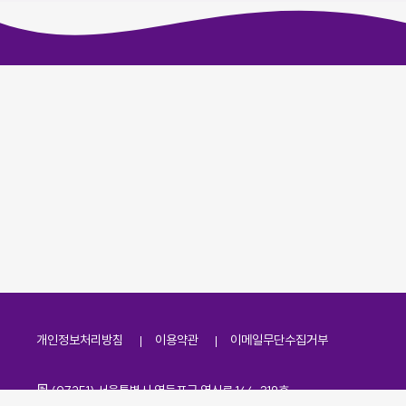
개인정보처리방침
이용약관
이메일무단수집거부
주소
(07251) 서울특별시 영등포구 영신로 166, 319호