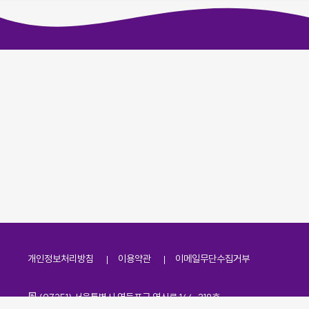
개인정보처리방침
이용약관
이메일무단수집거부
주소
(07251) 서울특별시 영등포구 영신로 166, 319호