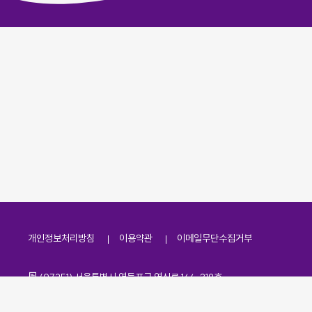
개인정보처리방침
이용약관
이메일무단수집거부
주소
(07251) 서울특별시 영등포구 영신로 166, 319호
전화번호
팩스번호
02-2138-7530
·
02-2138-7533