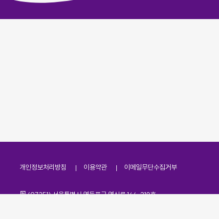
개인정보처리방침
이용약관
이메일무단수집거부
주소
(07251) 서울특별시 영등포구 영신로 166, 319호
전화번호
팩스번호
02-2138-7530
·
02-2138-7533