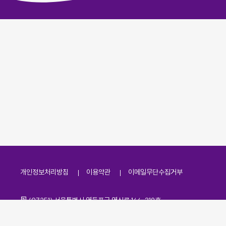
개인정보처리방침
이용약관
이메일무단수집거부
주소
(07251) 서울특별시 영등포구 영신로 166, 319호
전화번호
팩스번호
02-2138-7530
·
02-2138-7533
이메일