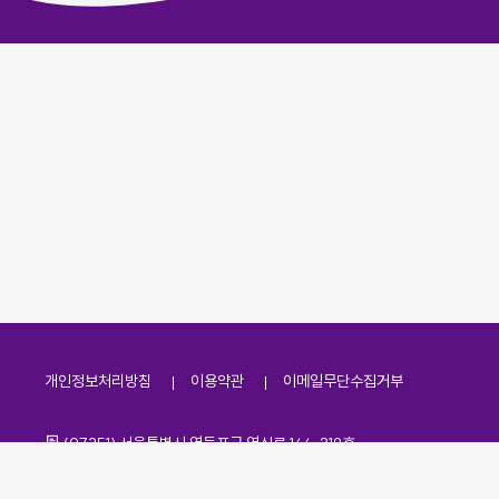
개인정보처리방침
이용약관
이메일무단수집거부
주소
(07251) 서울특별시 영등포구 영신로 166, 319호
전화번호
팩스번호
02-2138-7530
·
02-2138-7533