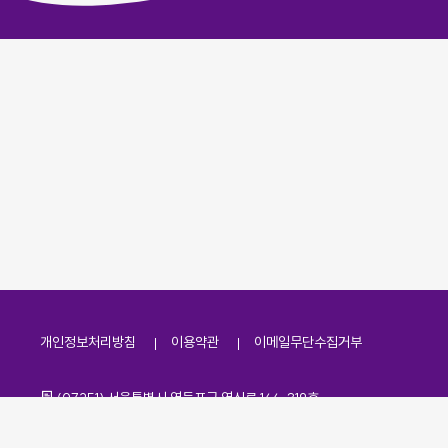
개인정보처리방침
이용약관
이메일무단수집거부
주소
(07251) 서울특별시 영등포구 영신로 166, 319호
전화번호
팩스번호
02-2138-7530
·
02-2138-7533