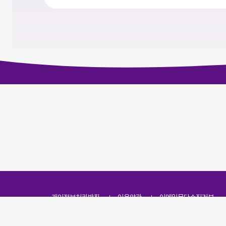
개인정보처리방침
이용약관
이메일무단수집거부
주소
(07251) 서울특별시 영등포구 영신로 166, 319호