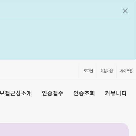
공지
로그인
회원가입
사이트맵
보접근성소개
인증접수
인증조회
커뮤니티