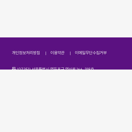
개인정보처리방침
이용약관
이메일무단수집거부
주소
(07251) 서울특별시 영등포구 영신로 166, 319호
전화번호
팩스번호
02-2138-7530
·
02-2138-7533
이메일
kdaa@kdaa.or.kr
Copyrights © KBUWEL All Rights Reserved.