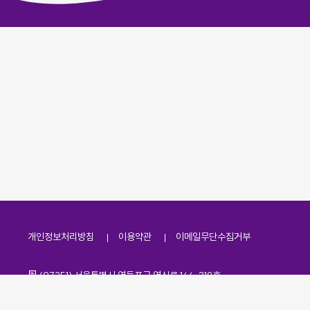
개인정보처리방침
이용약관
이메일무단수집거부
주소
(07251) 서울특별시 영등포구 영신로 166, 319호
전화번호
팩스번호
02-2138-7530
·
02-2138-7533