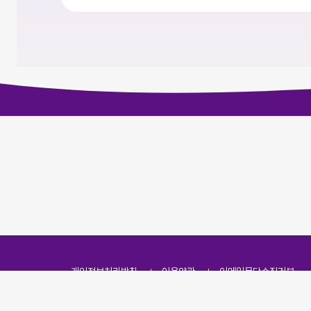
개인정보처리방침
이용약관
이메일무단수집거부
주소
(07251) 서울특별시 영등포구 영신로 166, 319호