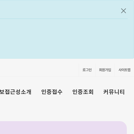
공지
로그인
회원가입
사이트맵
보접근성소개
인증접수
인증조회
커뮤니티