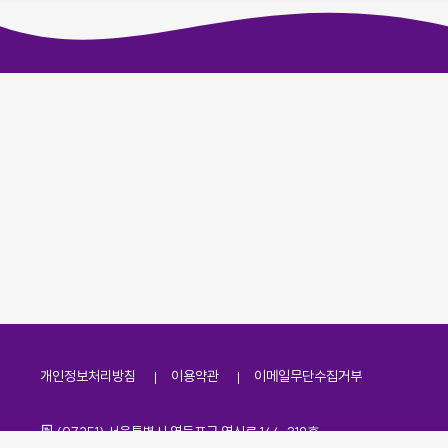
개인정보처리방침
이용약관
이메일무단수집거부
주소
(07251) 서울특별시 영등포구 영신로 166, 319호