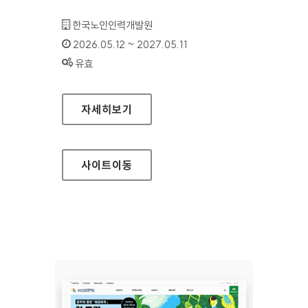
기관명 :
한국노인인력개발원
인증기간 :
2026.05.12 ~ 2027.05.11
상태 :
유효
한국노인인력개발원(모바일웹)
자세히보기
사이트
이동