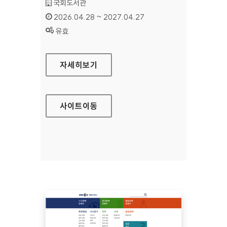
기관명 :
국회도서관
인증기간 :
2026.04.28 ~ 2027.04.27
상태 :
유효
국회도서관
자세히보기
사이트
이동