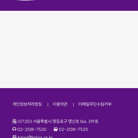
개인정보처리방침
이용약관
이메일무단수집거부
주소
(07251) 서울특별시 영등포구 영신로 166, 319호
전화번호
팩스번호
02-2138-7530
·
02-2138-7533
이메일
kdaa@kdaa.or.kr