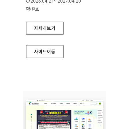
인증기간 :
2026.04.21 ~ 2027.04.20
상태 :
유효
삼척의료원
자세히보기
사이트
이동