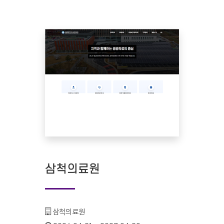
삼척의료원
기관명 :
삼척의료원