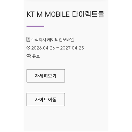
KT M MOBILE 다이렉트몰
기관명 :
주식회사 케이티엠모바일
인증기간 :
2026.04.26 ~ 2027.04.25
상태 :
유효
KT M MOBILE 다이렉트몰
자세히보기
사이트
이동