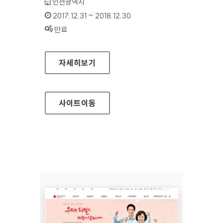
기관명 :
인천광역시
인증기간 :
2017.12.31 ~ 2018.12.30
상태 :
만료
인천투어 대표 홈페이지
자세히보기
사이트
이동