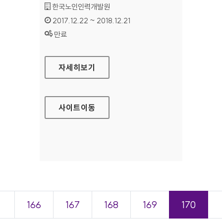
기관명 :
한국노인인력개발원
인증기간 :
2017.12.22 ~ 2018.12.21
상태 :
만료
한국노인인력개발원 대표 홈페이지
자세히보기
사이트
이동
＜
166
167
168
169
170