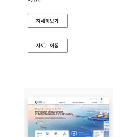
상태 :
만료
전라남도장애인체육회 대표 홈페이지
자세히보기
사이트
이동