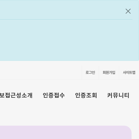
공지
로그인
회원가입
사이트맵
보접근성소개
인증접수
인증조회
커뮤니티