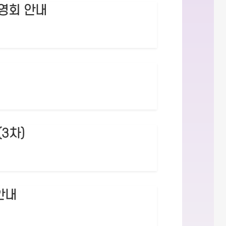
영회 안내
3차)
안내