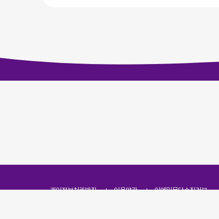
개인정보처리방침
이용약관
이메일무단수집거부
주소
(07251) 서울특별시 영등포구 영신로 166, 319호