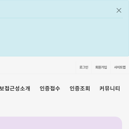
공지
로그인
회원가입
사이트맵
보접근성소개
인증접수
인증조회
커뮤니티