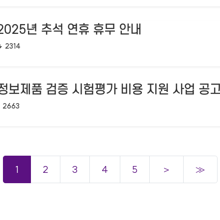
 2025년 추석 연휴 휴무 안내
조회수:
2314
정보제품 검증 시험평가 비용 지원 사업 공고
조회수:
2663
1
2
3
4
5
＞
≫