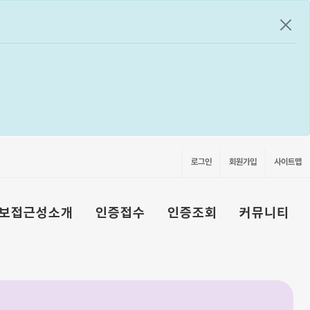
공지
로그인
회원가입
사이트맵
보접근성소개
인증접수
인증조회
커뮤니티