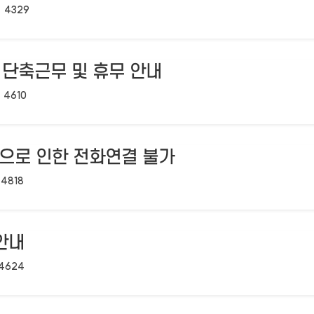
조회수:
4329
련 단축근무 및 휴무 안내
조회수:
4610
육으로 인한 전화연결 불가
조회수:
4818
안내
조회수:
4624