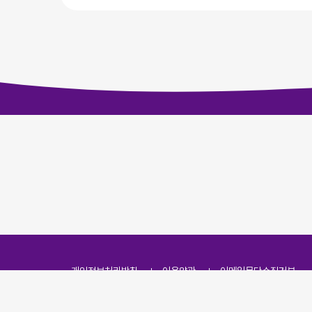
개인정보처리방침
이용약관
이메일무단수집거부
주소
(07251) 서울특별시 영등포구 영신로 166, 319호