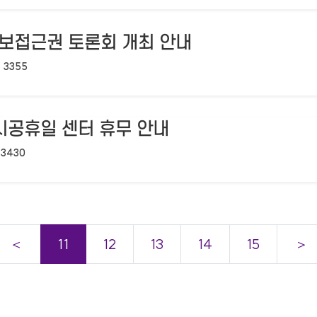
정보접근권 토론회 개최 안내
조회수:
3355
임시공휴일 센터 휴무 안내
조회수:
3430
＜
11
12
13
14
15
＞