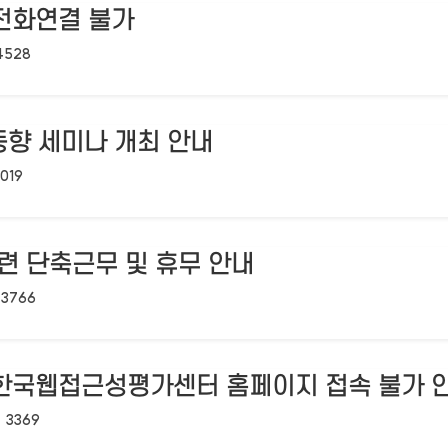
 전화연결 불가
조회수:
4528
동향 세미나 개최 안내
회수:
019
관련 단축근무 및 휴무 안내
조회수:
3766
 한국웹접근성평가센터 홈페이지 접속 불가 
조회수:
3369