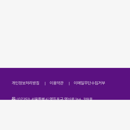
개인정보처리방침
이용약관
이메일무단수집거부
주소
(07251) 서울특별시 영등포구 영신로 166, 319호
전화번호
팩스번호
02-2138-7530
·
02-2138-7533
이메일
kdaa@kdaa.or.kr