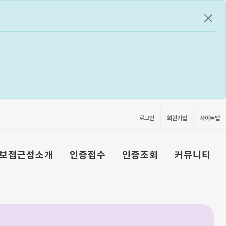
공지
로그인
회원가입
사이트맵
보접근성소개
인증접수
인증조회
커뮤니티