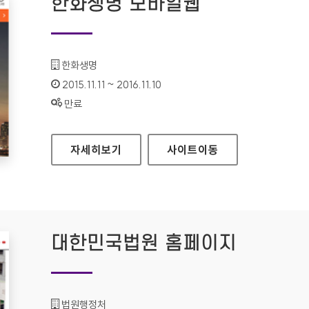
한화생명 모바일웹
기관명 :
한화생명
인증기간 :
2015.11.11 ~ 2016.11.10
상태 :
만료
한화생명 모바일웹
자세히보기
사이트
이동
대한민국법원 홈페이지
기관명 :
법원행정처