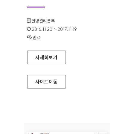
기관명 :
질병관리본부
인증기간 :
2016.11.20 ~ 2017.11.19
상태 :
만료
질병관리본부 대표 홈페이지
자세히보기
사이트
이동