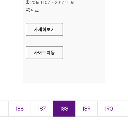
인증기간 :
2016.11.07 ~ 2017.11.06
상태 :
만료
보건복지부 콜센터 대표 홈페이지
자세히보기
사이트
이동
＜
186
187
188
189
190