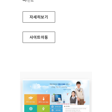
상태 :
만료
분당구청 대표 홈페이지
자세히보기
사이트
이동