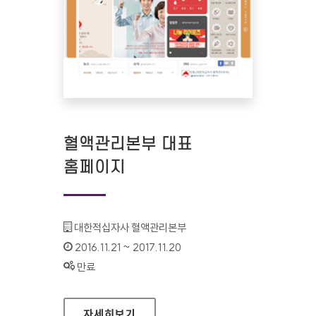
혈액관리본부 대표
홈페이지
기관명 :
대한적십자사 혈액관리본부
인증기간 :
2016.11.21 ~ 2017.11.20
상태 :
만료
혈액관리본부 대표 홈페이지
자세히보기