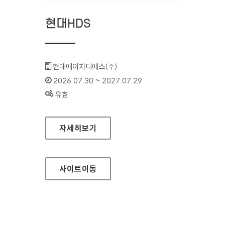
현대HDS
기관명 :
현대에이치디에스(주)
인증기간 :
2026.07.30 ~ 2027.07.29
상태 :
유효
현대HDS
자세히보기
사이트
이동