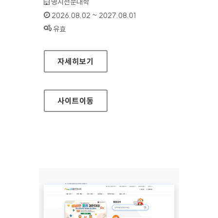
기관명 :
명지전문대학
인증기간 :
2026.08.02 ~ 2027.08.01
상태 :
유효
명지전문대학
자세히보기
사이트
이동