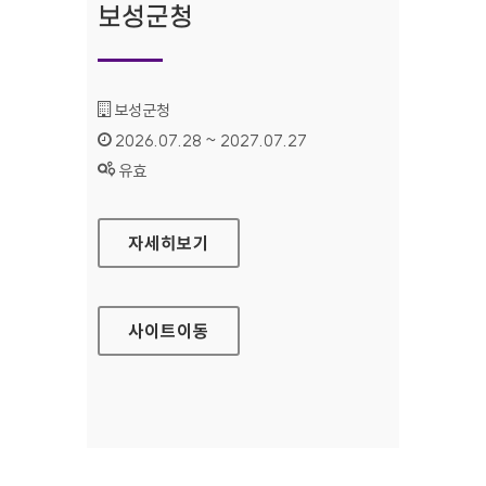
보성군청
기관명 :
보성군청
인증기간 :
2026.07.28 ~ 2027.07.27
상태 :
유효
보성군청
자세히보기
사이트
이동