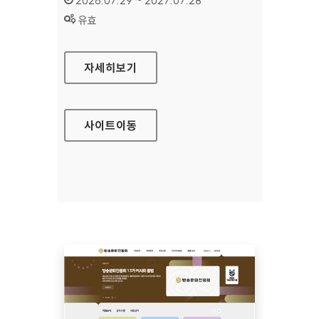
2026.07.29 ~ 2027.07.28
상태 :
유효
공예포털
자세히보기
사이트
이동