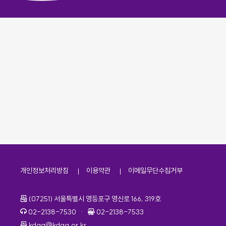
개인정보처리방침
이용약관
이메일무단수집거부
주소
(07251) 서울특별시 영등포구 영신로 166, 319호
전화번호
팩스번호
02-2138-7530
·
02-2138-7533
이메일
kdaa@kdaa.or.kr