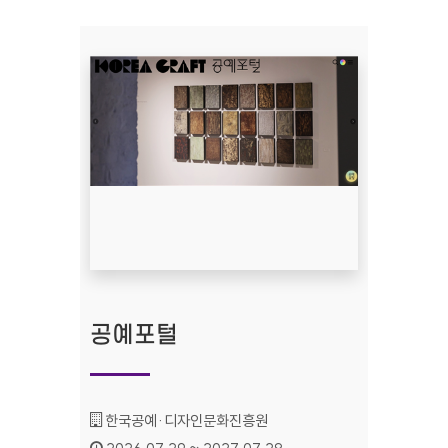
공예포털
기관명 :
한국공예·디자인문화진흥원
인증기간 :