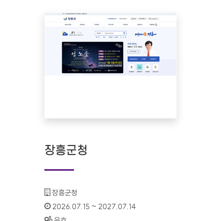
장흥군청
기관명 :
장흥군청
인증기간 :
2026.07.15 ~ 2027.07.14
상태 :
유효