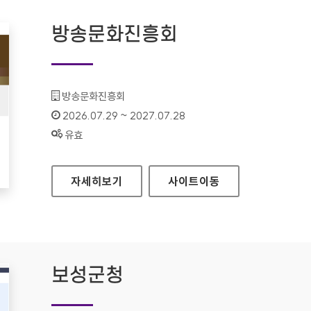
방송문화진흥회
기관명 :
방송문화진흥회
인증기간 :
2026.07.29 ~ 2027.07.28
상태 :
유효
방송문화진흥회
자세히보기
사이트
이동
보성군청