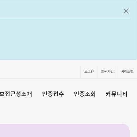
공지
로그인
회원가입
사이트맵
보접근성소개
인증접수
인증조회
커뮤니티