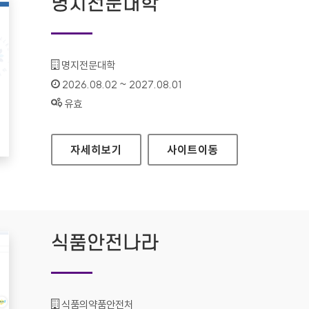
명지전문대학
기관명 :
명지전문대학
인증기간 :
2026.08.02 ~ 2027.08.01
상태 :
유효
명지전문대학
자세히보기
사이트
이동
식품안전나라
기관명 :
식품의약품안전처