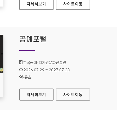
현대HDS
자세히보기
사이트
이동
공예포털
기관명 :
한국공예·디자인문화진흥원
인증기간 :
2026.07.29 ~ 2027.07.28
상태 :
유효
공예포털
자세히보기
사이트
이동