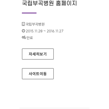
국립부곡병원 홈페이지
기관명 :
국립부곡병원
인증기간 :
2015.11.28 ~ 2016.11.27
상태 :
만료
국립부곡병원 홈페이지
자세히보기
사이트
이동