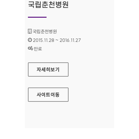
국립춘천병원
기관명 :
국립춘천병원
인증기간 :
2015.11.28 ~ 2016.11.27
상태 :
만료
국립춘천병원
자세히보기
사이트
이동