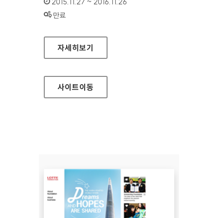
인증기간 :
2015.11.27 ~ 2016.11.26
상태 :
만료
경기도안양과천교육지원청 홈페이지
자세히보기
사이트
이동