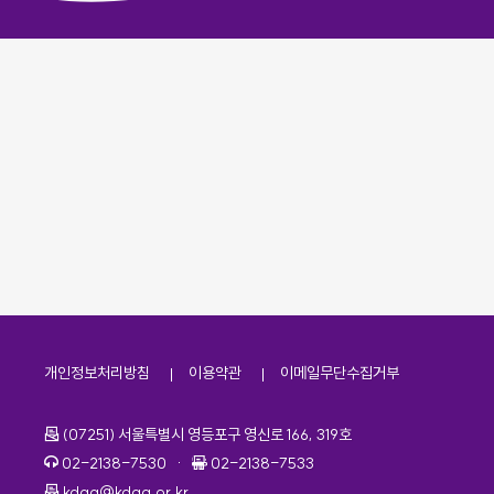
개인정보처리방침
이용약관
이메일무단수집거부
주소
(07251) 서울특별시 영등포구 영신로 166, 319호
전화번호
팩스번호
02-2138-7530
·
02-2138-7533
이메일
kdaa@kdaa.or.kr