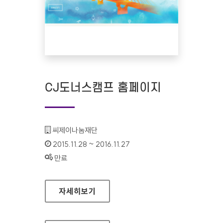
CJ도너스캠프 홈페이지
기관명 :
씨제이나눔재단
인증기간 :
2015.11.28 ~ 2016.11.27
상태 :
만료
CJ도너스캠프 홈페이지
자세히보기