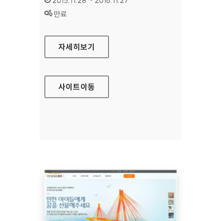
2015.11.28 ~ 2016.11.27
상태 :
만료
LG전자 SMARTTHINQ 홈페이지
자세히보기
사이트
이동