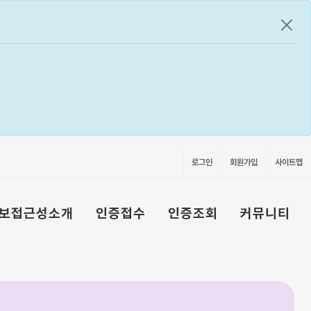
공지
로그인
회원가입
사이트맵
보접근성소개
인증접수
인증조회
커뮤니티