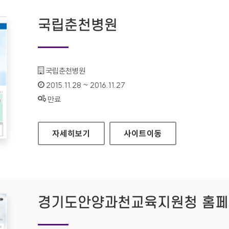
국립춘천병원
기관명 :
국립춘천병원
인증기간 :
2015.11.28 ~ 2016.11.27
상태 :
만료
국립춘천병원
자세히보기
사이트
이동
경기도안양과천교육지원청 홈