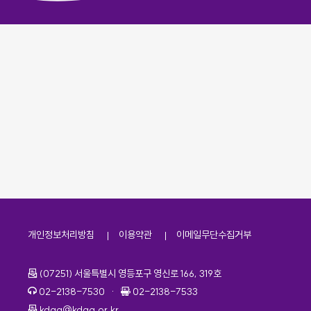
개인정보처리방침
이용약관
이메일무단수집거부
주소
(07251) 서울특별시 영등포구 영신로 166, 319호
전화번호
팩스번호
02-2138-7530
·
02-2138-7533
이메일
kdaa@kdaa.or.kr