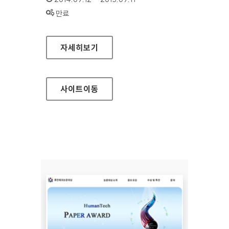
상태 :
만료
삼성전자 승마단 홈페이지
자세히보기
사이트
이동