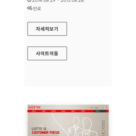
2014.08.29 ~ 2015.08.28
상태 :
만료
롯데그룹 영문 홈페이지
자세히보기
사이트
이동