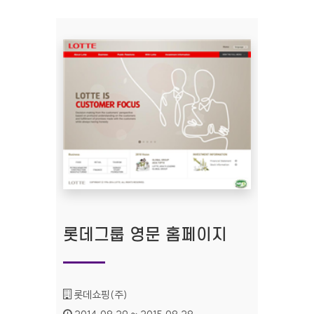
롯데그룹 영문 홈페이지
기관명 :
롯데쇼핑(주)
인증기간 :