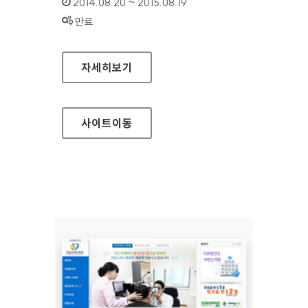
인증기간 :
2014.08.20 ~ 2015.08.19
상태 :
만료
교보문고 전자도서관 홈페이지
자세히보기
사이트
이동