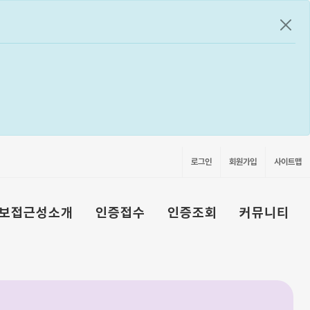
공지
로그인
회원가입
사이트맵
보접근성소개
인증접수
인증조회
커뮤니티