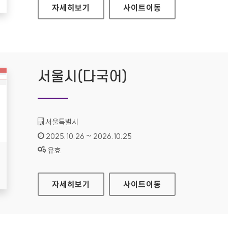
에코뱅크
자세히보기
사이트
이동
서울시(다국어)
기관명 :
서울특별시
인증기간 :
2025.10.26 ~ 2026.10.25
상태 :
유효
서울시(다국어)
자세히보기
사이트
이동