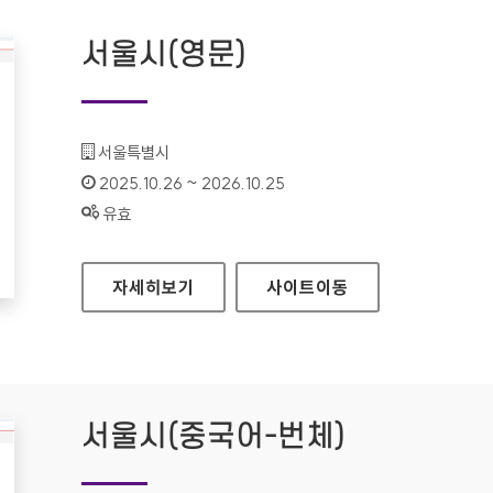
서울시(영문)
기관명 :
서울특별시
인증기간 :
2025.10.26 ~ 2026.10.25
상태 :
유효
서울시(영문)
자세히보기
사이트
이동
서울시(중국어-번체)