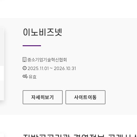
이노비즈넷
기관명 :
중소기업기술혁신협회
인증기간 :
2025.11.01 ~ 2026.10.31
상태 :
유효
이노비즈넷
자세히보기
사이트
이동