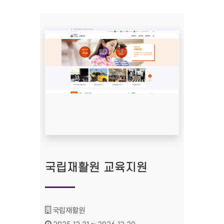
국립재활원 교육지원
기관명 :
국립재활원
인증기간 :