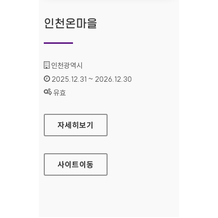
인천온마을
기관명 :
인천광역시
인증기간 :
2025.12.31 ~ 2026.12.30
상태 :
유효
인천온마을
자세히보기
사이트
이동