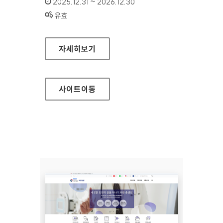
인증기간 :
2025.12.31 ~ 2026.12.30
상태 :
유효
국립재활원 재활연구소
자세히보기
사이트
이동