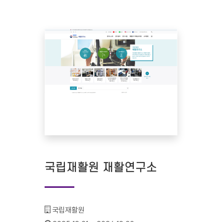
국립재활원 재활연구소
기관명 :
국립재활원