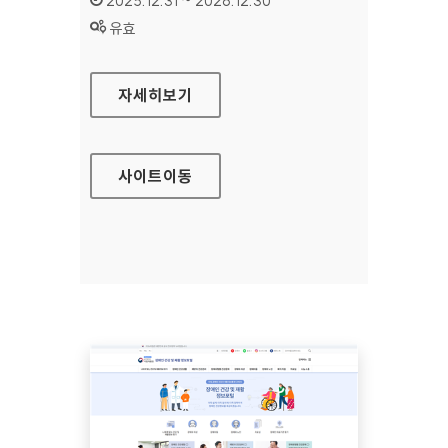
2025.12.31 ~ 2026.12.30
상태 :
유효
국립재활원 교육지원
자세히보기
사이트
이동