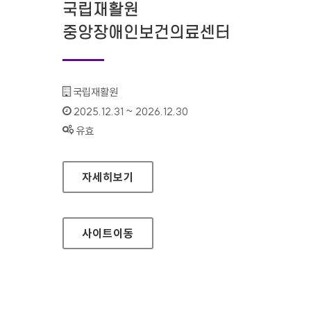
국립재활원
중앙장애인보건의료센터
기관명 :
국립재활원
인증기간 :
2025.12.31 ~ 2026.12.30
상태 :
유효
국립재활원 중앙장애인보건의료센터
자세히보기
사이트
이동