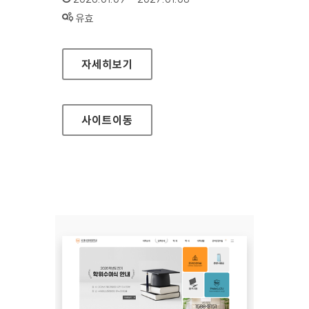
상태 :
유효
농업인안전365
자세히보기
사이트
이동