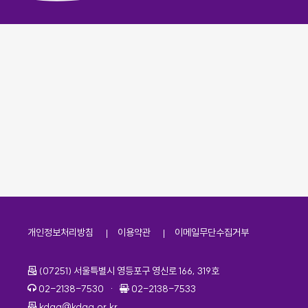
개인정보처리방침
이용약관
이메일무단수집거부
주소
(07251) 서울특별시 영등포구 영신로 166, 319호
전화번호
팩스번호
02-2138-7530
·
02-2138-7533
이메일
kdaa@kdaa.or.kr