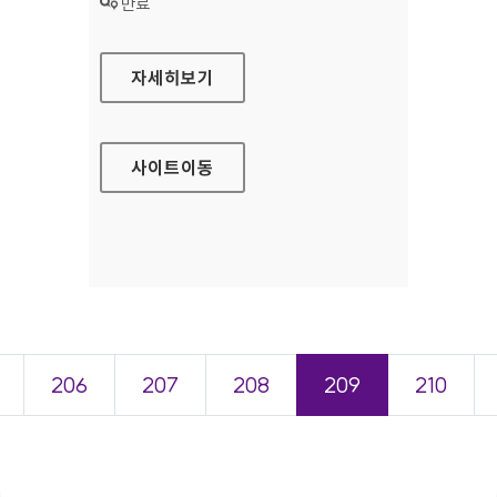
상태 :
만료
라자드코리아자산운용 홈페이지
자세히보기
사이트
이동
206
207
208
209
210