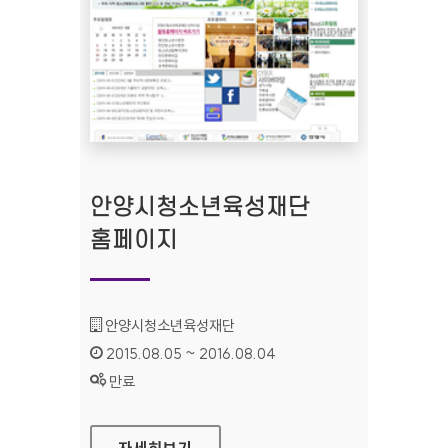
안양시청소년육성재단
홈페이지
기관명 :
안양시청소년육성재단
인증기간 :
2015.08.05 ~ 2016.08.04
상태 :
만료
안양시청소년육성재단 홈페이지
자세히보기