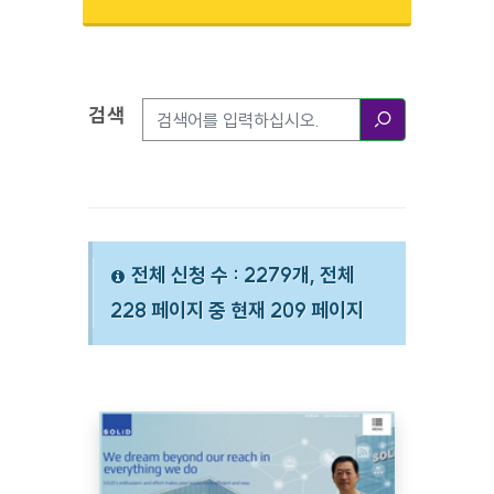
검색
검색옵션
검색
전체 신청 수 : 2279개, 전체
228 페이지 중 현재 209 페이지