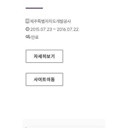
기관명 :
제주특별자치도개발공사
인증기간 :
2015.07.23 ~ 2016.07.22
상태 :
만료
제주특별자치도개발공사 홈페이지
자세히보기
사이트
이동