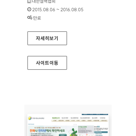
기관명 :
대한결핵협회
인증기간 :
2015.08.06 ~ 2016.08.05
상태 :
만료
대한결핵협회 홈페이지
자세히보기
사이트
이동