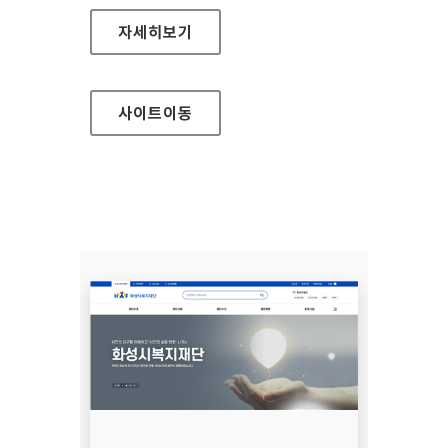
서울바이오허브
자세히보기
사이트
이동