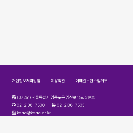
개인정보처리방침
이용약관
이메일무단수집거부
주소
(07251) 서울특별시 영등포구 영신로 166, 319호
전화번호
팩스번호
02-2138-7530
·
02-2138-7533
이메일
kdaa@kdaa.or.kr