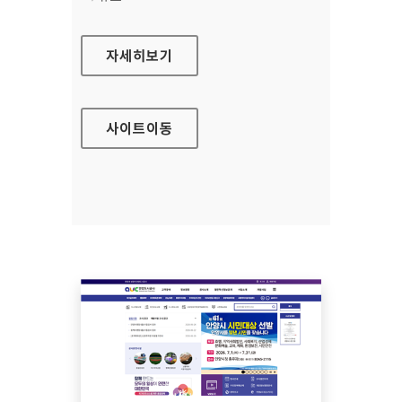
해양교육포털
자세히보기
사이트
이동