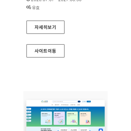
상태 :
유효
인천연구원
자세히보기
사이트
이동