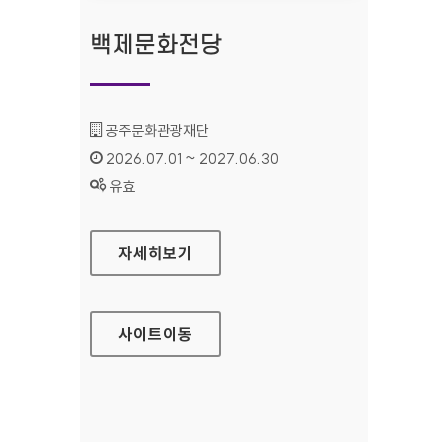
백제문화전당
기관명 :
공주문화관광재단
인증기간 :
2026.07.01 ~ 2027.06.30
상태 :
유효
백제문화전당
자세히보기
사이트
이동