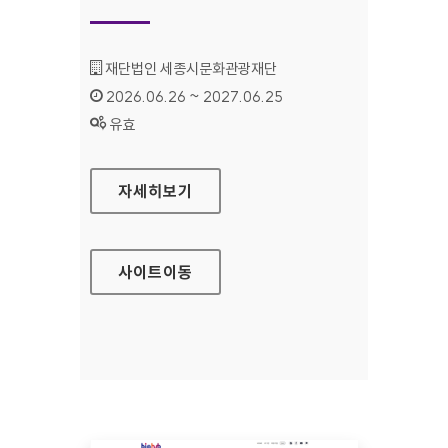
기관명 :
재단법인 세종시문화관광재단
인증기간 :
2026.06.26 ~ 2027.06.25
상태 :
유효
세종예술의전당
자세히보기
사이트
이동