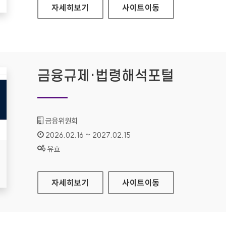
법제처 대표
자세히보기
사이트
이동
금융규제·법령해석포털
기관명 :
금융위원회
인증기간 :
2026.02.16 ~ 2027.02.15
상태 :
유효
금융규제·법령해석포털
자세히보기
사이트
이동