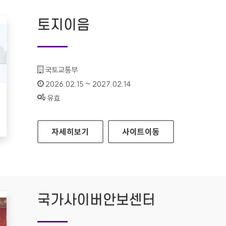
토지이음
기관명 :
국토교통부
인증기간 :
2026.02.15 ~ 2027.02.14
상태 :
유효
토지이음
자세히보기
사이트
이동
국가사이버안보센터