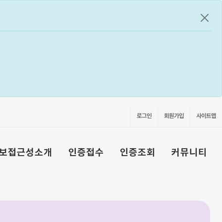
공지
로그인
회원가입
사이트맵
보접근성소개
인증접수
인증조회
커뮤니티