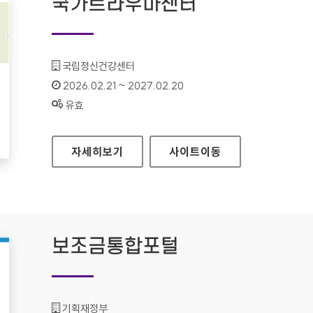
국가트라우마센터
기관명 :
국립정신건강센터
인증기간 :
2026.02.21 ~ 2027.02.20
상태 :
유효
국가트라우마센터
자세히보기
사이트
이동
보조금통합포털
기관명 :
기획재정부