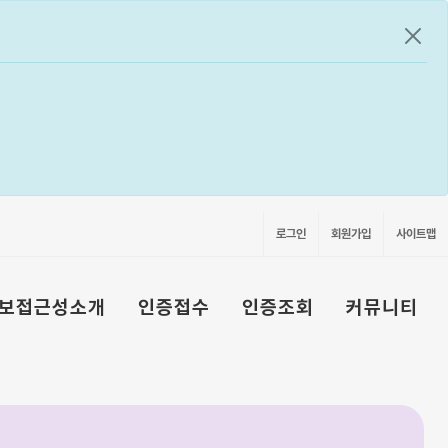
공지
로그인
회원가입
사이트맵
보접근성소개
인증접수
인증조회
커뮤니티