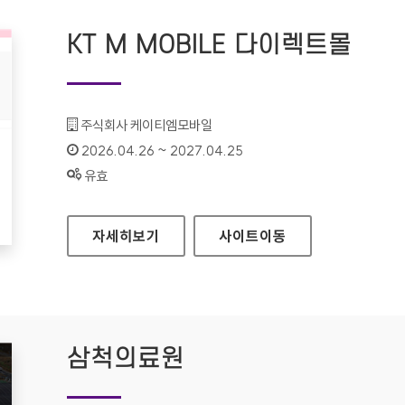
KT M MOBILE 다이렉트몰
기관명 :
주식회사 케이티엠모바일
인증기간 :
2026.04.26 ~ 2027.04.25
상태 :
유효
KT M MOBILE 다이렉트몰
자세히보기
사이트
이동
삼척의료원