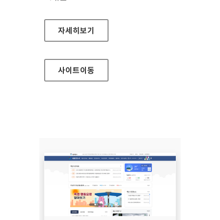
(사)한국장애인단체총연합회 한국정보접근성인
자세히보기
사이트
이동