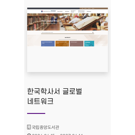
한국학사서 글로벌
네트워크
기관명 :
국립중앙도서관