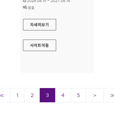
인증기간 :
2026.06.15 ~ 2027.06.14
상태 :
유효
한국학사서 글로벌 네트워크
자세히보기
사이트
이동
≪
1
2
3
4
5
＞