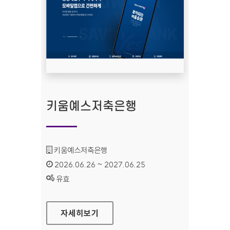
키움예스저축은행
기관명 :
키움예스저축은행
인증기간 :
2026.06.26 ~ 2027.06.25
상태 :
유효
키움예스저축은행
자세히보기