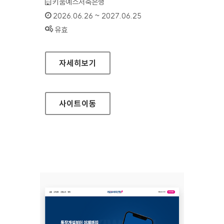
기관명 :
키움예스저축은행
인증기간 :
2026.06.26 ~ 2027.06.25
상태 :
유효
키움예스저축은행(모바일웹)
자세히보기
사이트
이동