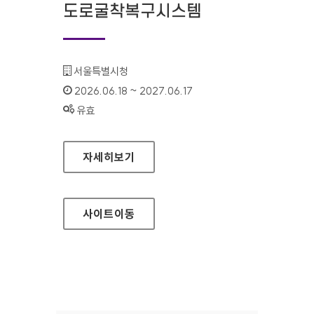
도로굴착복구시스템
기관명 :
서울특별시청
인증기간 :
2026.06.18 ~ 2027.06.17
상태 :
유효
서울특별시 도로굴착복구시스템
자세히보기
사이트
이동