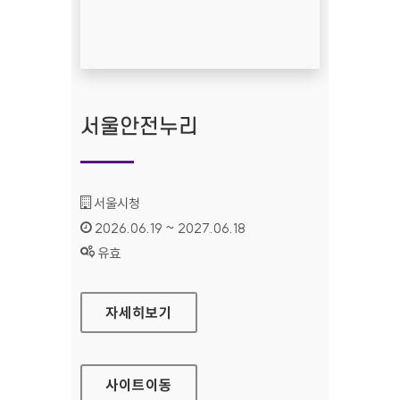
서울안전누리
기관명 :
서울시청
인증기간 :
2026.06.19 ~ 2027.06.18
상태 :
유효
서울안전누리
자세히보기
사이트
이동