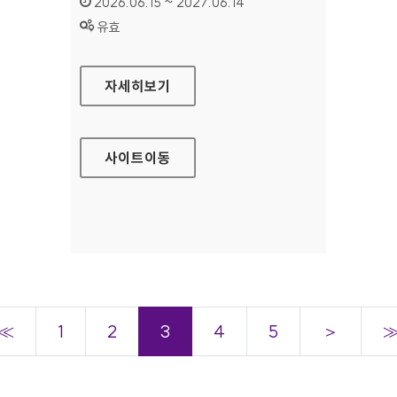
인증기간 :
2026.06.15 ~ 2027.06.14
상태 :
유효
한국학사서 글로벌 네트워크
자세히보기
사이트
이동
≪
1
2
3
4
5
＞