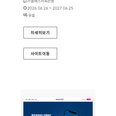
기관명 :
키움예스저축은행
인증기간 :
2026.06.26 ~ 2027.06.25
상태 :
유효
키움예스저축은행(모바일웹)
자세히보기
사이트
이동