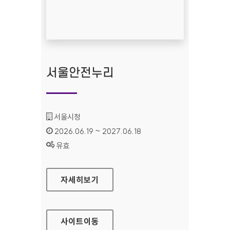
서울안전누리
기관명 :
서울시청
인증기간 :
2026.06.19 ~ 2027.06.18
상태 :
유효
서울안전누리
자세히보기
사이트
이동