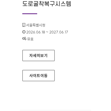
도로굴착복구시스템
기관명 :
서울특별시청
인증기간 :
2026.06.18 ~ 2027.06.17
상태 :
유효
서울특별시 도로굴착복구시스템
자세히보기
사이트
이동