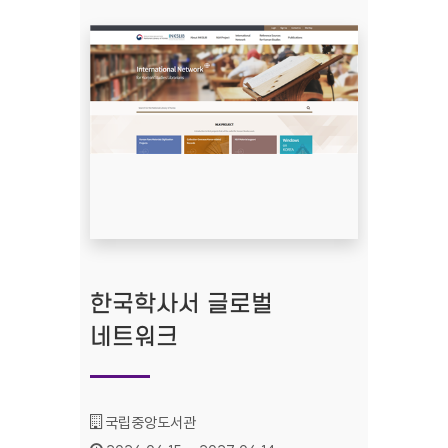
한국학사서 글로벌
네트워크
기관명 :
국립중앙도서관