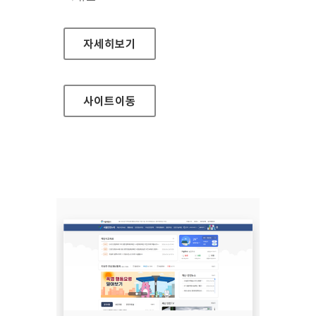
(사)한국장애인단체총연합회 한국정보접근성인
자세히보기
사이트
이동