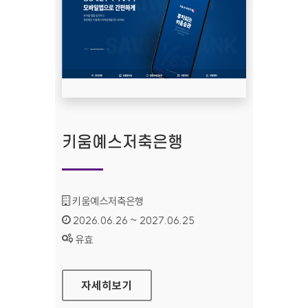
키움예스저축은행
기관명 :
키움예스저축은행
인증기간 :
2026.06.26 ~ 2027.06.25
상태 :
유효
키움예스저축은행
자세히보기