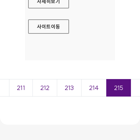
광주광역시 북구 홈페이지
자세히보기
사이트
이동
＜
211
212
213
214
215