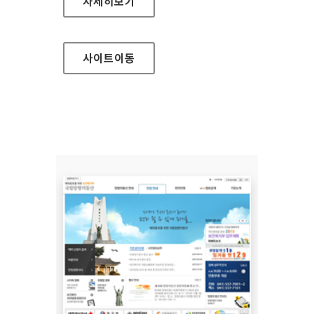
보성녹차관 홈페이지
자세히보기
사이트
이동