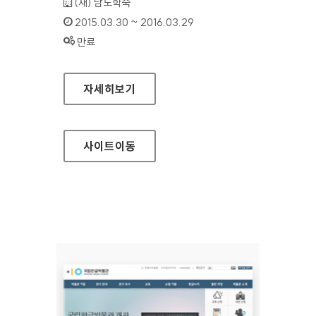
기관명 :
(재) 남도학숙
인증기간 :
2015.03.30 ~ 2016.03.29
상태 :
만료
남도학숙 홈페이지
자세히보기
사이트
이동