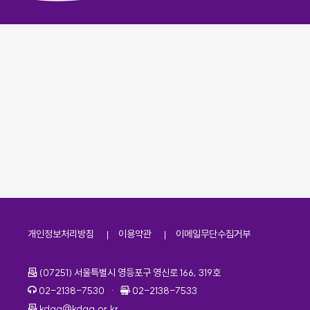
개인정보처리방침
이용약관
이메일무단수집거부
주소
(07251) 서울특별시 영등포구 영신로 166, 319호
전화번호
팩스번호
02-2138-7530
·
02-2138-7533
이메일
kdaa@kdaa.or.kr