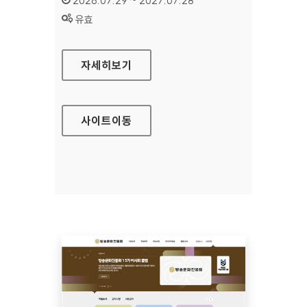
2026.07.29 ~ 2027.07.28
상태 :
유효
공예포털
자세히보기
사이트
이동