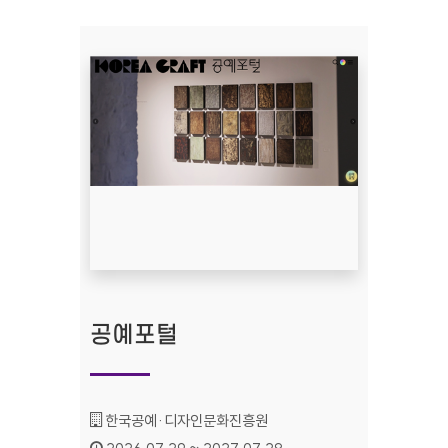
공예포털
기관명 :
한국공예·디자인문화진흥원
인증기간 :