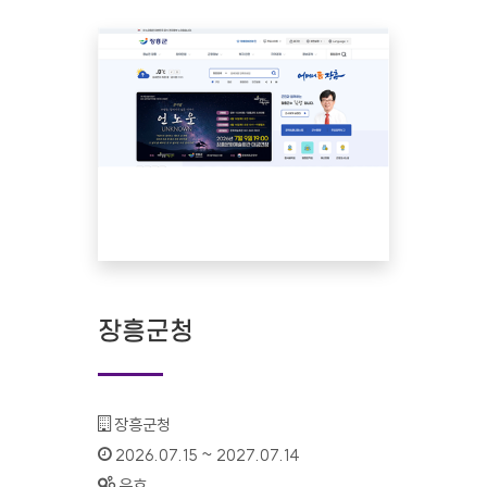
장흥군청
기관명 :
장흥군청
인증기간 :
2026.07.15 ~ 2027.07.14
상태 :
유효