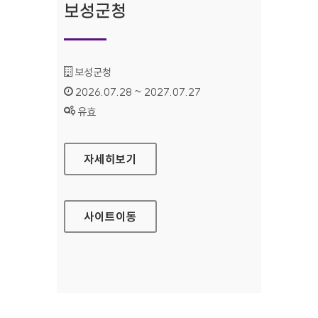
보성군청
기관명 :
보성군청
인증기간 :
2026.07.28 ~ 2027.07.27
상태 :
유효
보성군청
자세히보기
사이트
이동