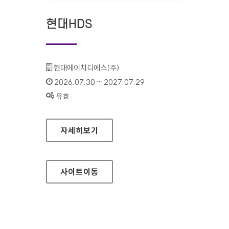
현대HDS
기관명 :
현대에이치디에스(주)
인증기간 :
2026.07.30 ~ 2027.07.29
상태 :
유효
현대HDS
자세히보기
사이트
이동