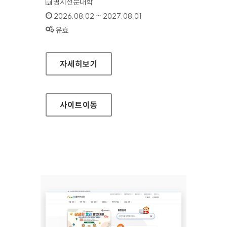
기관명 :
명지전문대학
인증기간 :
2026.08.02 ~ 2027.08.01
상태 :
유효
명지전문대학
자세히보기
사이트
이동