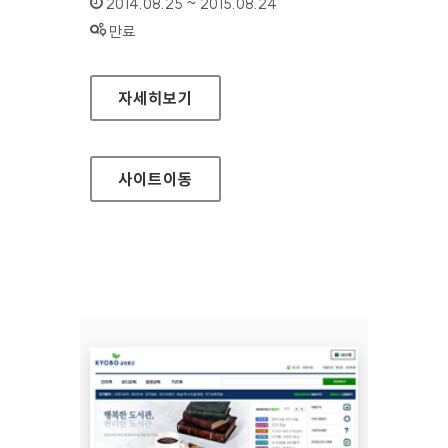
인증기간 :
2014.08.25 ~ 2015.08.24
상태 :
만료
보건복지부 기초연금
자세히보기
사이트
이동