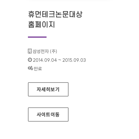
휴먼테크논문대상
홈페이지
기관명 :
삼성전자 (주)
인증기간 :
2014.09.04 ~ 2015.09.03
상태 :
만료
휴먼테크논문대상 홈페이지
자세히보기
사이트
이동