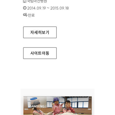
기관명 :
국립마산병원
인증기간 :
2014.09.19 ~ 2015.09.18
상태 :
만료
국립마산병원 홈페이지
자세히보기
사이트
이동