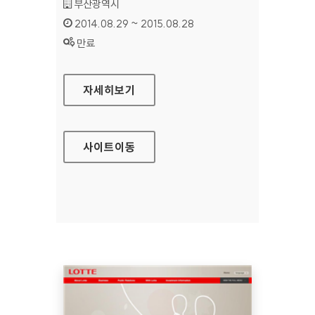
기관명 :
부산광역시
인증기간 :
2014.08.29 ~ 2015.08.28
상태 :
만료
부산문화관광 홈페이지
자세히보기
사이트
이동