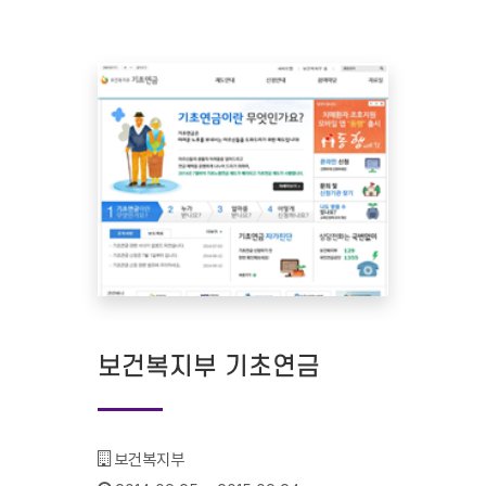
보건복지부 기초연금
기관명 :
보건복지부