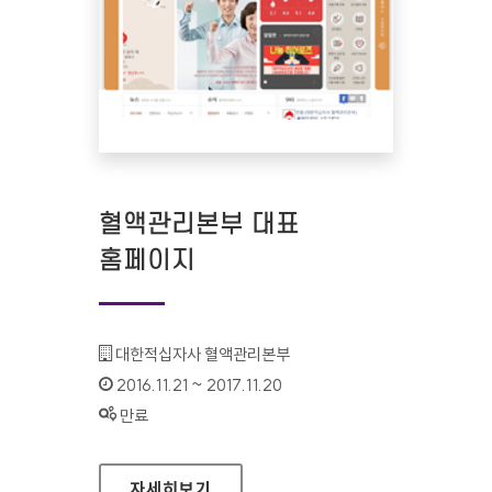
혈액관리본부 대표
홈페이지
기관명 :
대한적십자사 혈액관리본부
인증기간 :
2016.11.21 ~ 2017.11.20
상태 :
만료
혈액관리본부 대표 홈페이지
자세히보기