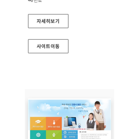
상태 :
만료
분당구청 대표 홈페이지
자세히보기
사이트
이동