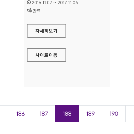
인증기간 :
2016.11.07 ~ 2017.11.06
상태 :
만료
보건복지부 콜센터 대표 홈페이지
자세히보기
사이트
이동
＜
186
187
188
189
190