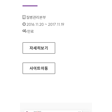
기관명 :
질병관리본부
인증기간 :
2016.11.20 ~ 2017.11.19
상태 :
만료
질병관리본부 대표 홈페이지
자세히보기
사이트
이동